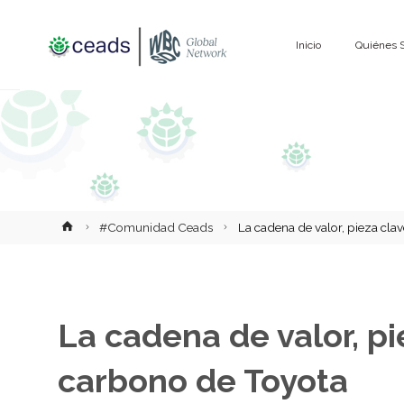
Saltar
Inicio
Quiénes 
al
contenido
Inicio
#Comunidad Ceads
La cadena de valor, pieza cla
La cadena de valor, pi
carbono de Toyota