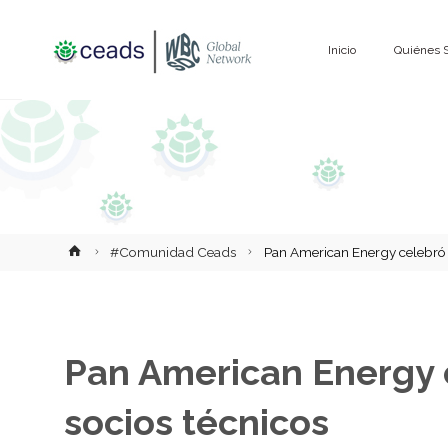
Saltar
Inicio
Quiénes 
al
contenido
Inicio
#Comunidad Ceads
Pan American Energy celebró e
Pan American Energy c
socios técnicos