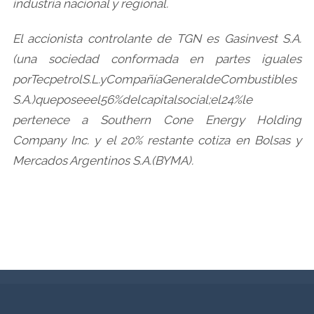
industria nacional y regional.
El accionista controlante de TGN es Gasinvest S.A.
(una sociedad conformada en partes iguales
porTecpetrolS.L.yCompañíaGeneraldeCombustibles
S.A.)queposeeel56%delcapitalsocial;el24%le
pertenece a Southern Cone Energy Holding
Company Inc. y el 20% restante cotiza en Bolsas y
Mercados Argentinos S.A.(BYMA).