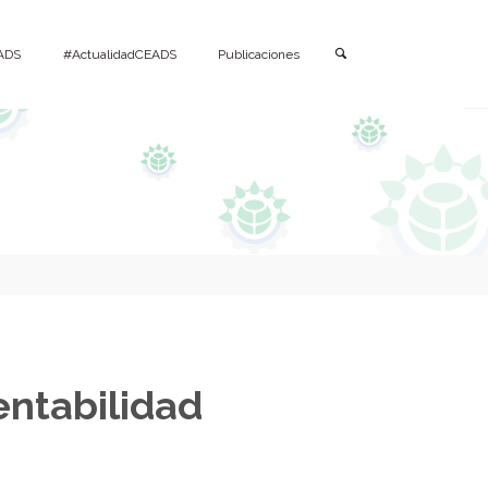
Buscar
ADS
#ActualidadCEADS
Publicaciones
entabilidad