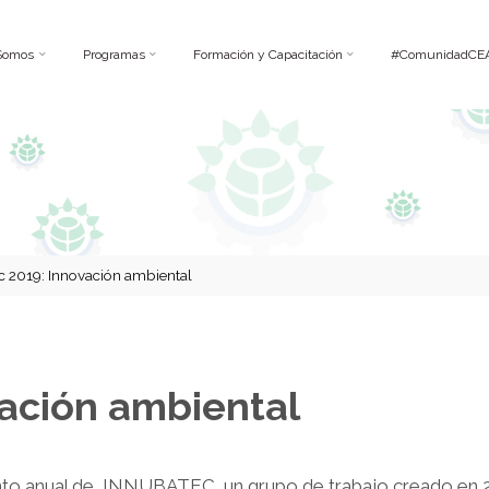
Somos
Programas
Formación y Capacitación
#ComunidadCE
c 2019: Innovación ambiental
vación ambiental
ento anual de INNUBATEC, un grupo de trabajo creado e