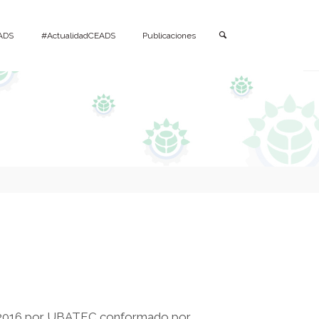
Buscar
ADS
#ActualidadCEADS
Publicaciones
n 2016 por UBATEC conformado por