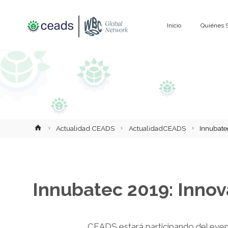
Saltar
Inicio
Quiénes 
al
contenido
Inicio
Actualidad CEADS
ActualidadCEADS
Innubate
Innubatec 2019: Inno
CEADS estará participando del ev