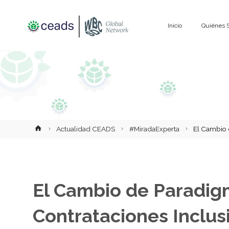
Saltar
Inicio
Quiénes 
al
contenido
Inicio
Actualidad CEADS
#MiradaExperta
El Cambio 
El Cambio de Paradig
Contrataciones Inclus