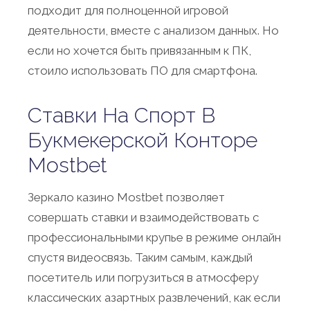
подходит для полноценной игровой
деятельности, вместе с анализом данных. Но
если но хочется быть привязанным к ПК,
стоило использовать ПО для смартфона.
Ставки На Спорт В
Букмекерской Конторе
Mostbet
Зеркало казино Mostbet позволяет
совершать ставки и взаимодействовать с
профессиональными крупье в режиме онлайн
спустя видеосвязь. Таким самым, каждый
посетитель или погрузиться в атмосферу
классических азартных развлечений, как если