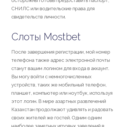
осторожны готовы предоставить паспорт,
СНИЛС или водительские права для
свидетельств личности.
Слоты Mostbet
После завершения регистрации, мой номер
телефона также адрес электронной почты
станут вашим логином для входа в аккаунт.
Вы могу войти с немногочисленных
устройств, таких же мобильный телефон,
планшет, компьютер или ноутбук, используя
этот логин. В мире азартных развлечений
Казахстан продолжают удивлять и радовать
своих жителей же гостей. Одним одним
наиболее заметных игровых заведений в