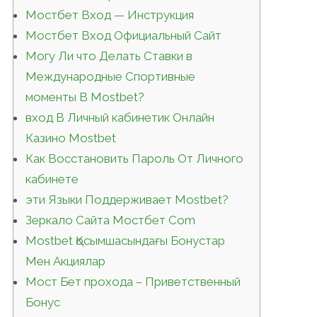
Мостбет Вход — Инструкция
Мостбет Вход Официальный Сайт
Могу Ли что Делать Ставки в
Международные Спортивные
моменты В Mostbet?
вход В Личный кабинетик Онлайн
Казино Mostbet
Как Восстановить Пароль От Личного
кабинете
эти Языки Поддерживает Mostbet?
Зеркало Сайта Мостбет Com
Mostbet Қосымшасындағы Бонустар
Мен Акциялар
Мост Бет прохода – Приветственный
Бонус