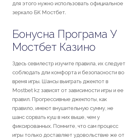
для этого нужно использовать официальное
зеркало БК Мостбет.
Бонусна Програма У
Мостбет Казино
Здесь севилестр изучите правила, их следует
соблюдать дли комфорта и безопасности во
время игры. Шансы выиграть джекпот в
Mostbet kz зависят от зависимости игры и ее
правил. Прогрессивные джекпоты, как
правило, имеют внушительную сумму, не
шанс сорвать куш в них выше, чем у
фиксированных. Помните, что сам процесс
игры только доставляет удовольствие же от