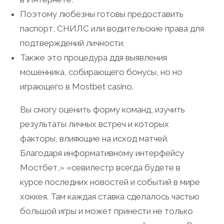
Поэтому любезны готовы предоставить
паспорт, СНИЛС или водительские права для
подтверждений личности.
Также это процедура ддя выявления
мошенника, собирающего бонусы, но но
играющего в Mostbet casino.
Вы смогу оценить форму команд, изучить
результаты личных встреч и которых
факторы, влияющие на исход матчей.
Благодаря информативному интерфейсу
Мостбет,» «севилестр всегда будете в
курсе последних новостей и событий в мире
хоккея. Там каждая ставка сделалось частью
большой игры и может принести не только