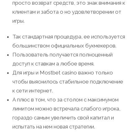
просто возврат средств, это знак внимания к
клиентам и забота о но удовлетворении от
игры.
Так стандартная процедура, ее используется
большинством официальных букмекеров.
Пользователь получается полноценный
доступ к ставкам а любое время.
Для игры и Mostbet casino важно только
чтобы выяснилось стабильное подключение
к сети интернет.
А плюс в том, что за столом с максимумом
лимитом можно встречала слабого игрока,
гораздо самым увеличить свой капитал и
испытать на нем новая стратегии.