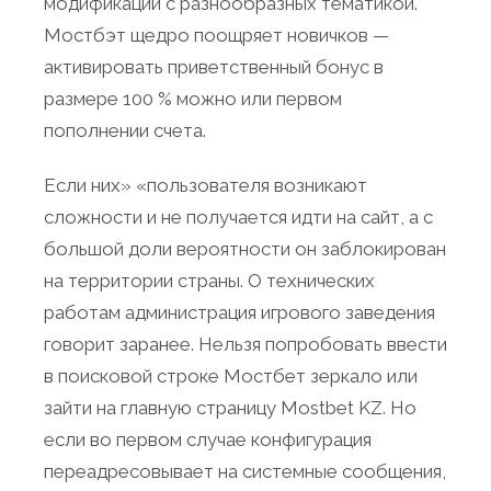
модификации с разнообразных тематикой.
Мостбэт щедро поощряет новичков —
активировать приветственный бонус в
размере 100 % можно или первом
пополнении счета.
Если них» «пользователя возникают
сложности и не получается идти на сайт, а с
большой доли вероятности он заблокирован
на территории страны. О технических
работам администрация игрового заведения
говорит заранее. Нельзя попробовать ввести
в поисковой строке Мостбет зеркало или
зайти на главную страницу Mostbet KZ. Но
если во первом случае конфигурация
переадресовывает на системные сообщения,