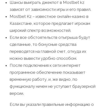
Шансы выиграть джекпот в Mostbet kz
зависят от зависимости игры и его правил.
Mostbet Kz – известное онлайн-казино в
Казахстане, которое предлагает игрокам
широкий спектр возможностей.
Если все обстоятельств отыгрыша будут
сделанные, то бонусные средства
переводятся на главной счет, откуда их
можно вывести удобно способом.
После подключения к сети интернет
программное обеспечение показывает
временную работу, и, же видно, по
функционалу ничем не уступает браузерной
версии.
Если вы указали правильные информацию о