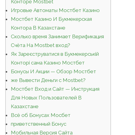
Конторе Mostbet
Игровые Автоматы Мостбет Казино
Мостбет Казино И Букмекерская
Контора В Казахстане
Сколько время Занимает Верификация
Счёта На Mostbet вход?
Як Зареєструватися в Букмекерській
Конторі сама Казино Мостбет
Бонусы И Акции — Обзор Мостбет
же Вывести Деньги с Mostbet?
Мостбет Вход и Сайт — Инструкция
Для Новых Пользователей В
Казахстане
Всё об Бонусах Мосбет
приветственный Бонус
Мобильная Версия Сайта