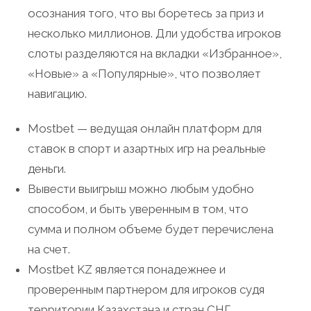
осознания того, что вы боретесь за приз и
несколько миллионов. Дли удобства игроков
слоты разделяются на вкладки «Избранное»,
«Новые» а «Популярные», что позволяет
навигацию.
Mostbet — ведущая онлайн платформ для
ставок в спорт и азартных игр на реальные
деньги.
Вывести выигрыш можно любым удобно
способом, и быть уверенным в том, что
сумма и полном объеме будет перечислена
на счет.
Mostbet KZ является понадежнее и
проверенным партнером для игроков судя
территории Казахстана и стран СНГ.