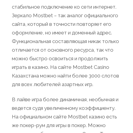
стабильное подключение ко сети интернет.
Зеркало Mostbet – так аналог официального
сайта, который в точности повторяет его
оформление, но имеет и доменный адрес.
Функциональная составляющая никак только
отличается от основного ресурса, так что
можно быстро освоиться и продолжить
играть в казино. На сайте Mostbet Casino
Казахстана можно найти более 3000 слотов
для всех любителей азартных игр.
В лайве игра более динамичная, необычная и
ведется судя увеличенному коэффициенту.
На официальном сайте Mostbet казино есть
же покер-рум для игры в покер. Можно