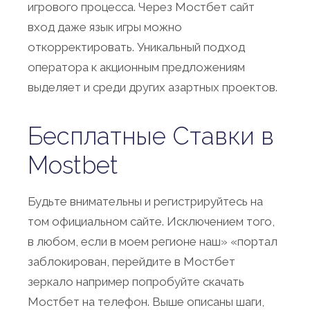
игрового процесса. Через Мостбет сайт
вход даже язык игры можно
откорректировать. Уникальный подход
оператора к акционным предложениям
выделяет и среди других азартных проектов.
Бесплатные Ставки в
Mostbet
Будьте внимательны и регистрируйтесь на
том официальном сайте. Исключением того,
в любом, если в моем регионе наш» «портал
заблокирован, перейдите в Мостбет
зеркало например попробуйте скачать
Мостбет на телефон. Выше описаны шаги,