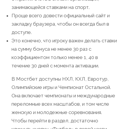
занимающейся ставками на спорт.
Проще всего довести официальный сайт и
закладку браузера, чтобы он всегда был в
доступе.
Это конечно, что игроку важен делать ставки
на сумму бонуса не менее 30 раз с
коэффициентом только менее 1, 40 в
течение 30 дней с момента активации.
В Мостбет доступны НХЛ, КХЛ, Евротур,
Олимпийские игры и Чемпионат Остальной.
Она включает чемпионаты и международные
переломные всех масштабов, и том числе
женскую и молодежные соревнования.
Чтобы перейти в раздел, достаточно