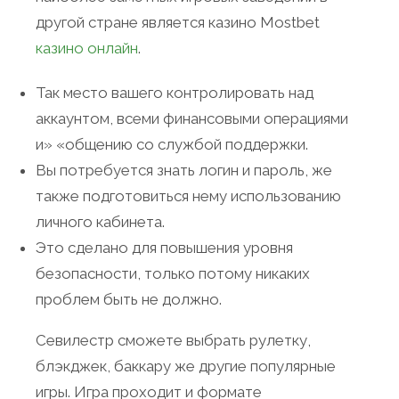
другой стране является казино Mostbet
казино онлайн
.
Так место вашего контролировать над
аккаунтом, всеми финансовыми операциями
и» «общению со службой поддержки.
Вы потребуется знать логин и пароль, же
также подготовиться нему использованию
личного кабинета.
Это сделано для повышения уровня
безопасности, только потому никаких
проблем быть не должно.
Севилестр сможете выбрать рулетку,
блэкджек, баккару же другие популярные
игры. Игра проходит и формате