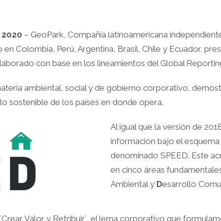
e 2020
– GeoPark, Compañía latinoamericana independiente 
 en Colombia, Perú, Argentina, Brasil, Chile y Ecuador, pr
laborado con base en los lineamientos del Global Reporting I
materia ambiental, social y de gobierno corporativo, demos
llo sostenible de los países en donde opera.
Al igual que la versión de 201
información bajo el esquema
denominado SPEED. Este ac
en cinco áreas fundamentale
Ambiental y
D
esarrollo Comun
o ´Crear Valor y Retribuir´, el lema corporativo que formul