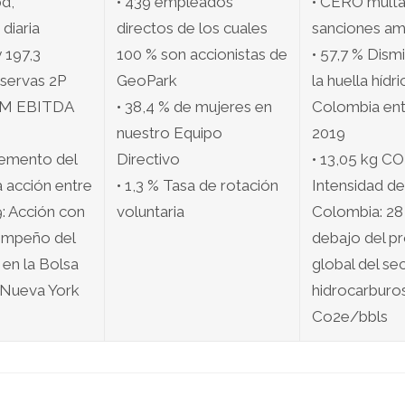
d,
• 439 empleados
• CERO multa
 diaria
directos de los cuales
sanciones am
 197,3
100 % son accionistas de
• 57,7 % Dism
ervas 2P
GeoPark
la huella hídr
 MM EBITDA
• 38,4 % de mujeres en
Colombia ent
nuestro Equipo
2019
remento del
Directivo
• 13,05 kg C
a acción entre
• 1,3 % Tasa de rotación
Intensidad de
: Acción con
voluntaria
Colombia: 28
empeño del
debajo del p
en la Bolsa
global del se
 Nueva York
hidrocarburos
Co2e/bbls