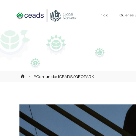
Saltar
Inicio
Quiénes 
al
contenido
Inicio
#ComunidadCEADS/GEOPARK