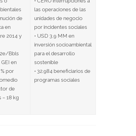
s o
• CERO interrupciones a
bientales
las operaciones de las
inución de
unidades de negocio
ica en
por incidentes sociales
re 2014 y
• USD 3,9 MM en
inversión socioambiental
O2e/Bbls
para el desarrollo
 GEI en
sostenible
 % por
• 32.984 beneficiarios de
romedio
programas sociales
ctor de
 – 18 kg