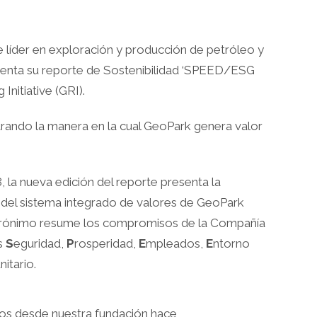
líder en exploración y producción de petróleo y
esenta su reporte de Sostenibilidad ‘SPEED/ESG
nitiative (GRI).
trando la manera en la cual GeoPark genera valor
8, la nueva edición del reporte presenta la
 del sistema integrado de valores de GeoPark
rónimo resume los compromisos de la Compañía
s
S
eguridad,
P
rosperidad,
E
mpleados,
E
ntorno
itario.
amos desde nuestra fundación hace