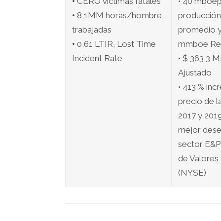
•
CERO víctimas fatales
• 40 mboep
•
8,1MM horas/hombre
producción
trabajadas
promedio y
•
0,61 LTIR, Lost Time
mmboe Res
Incident Rate
• $ 363,3
Ajustado
• 413 % inc
precio de l
2017 y 2019
mejor des
sector E&P 
de Valores
(NYSE)