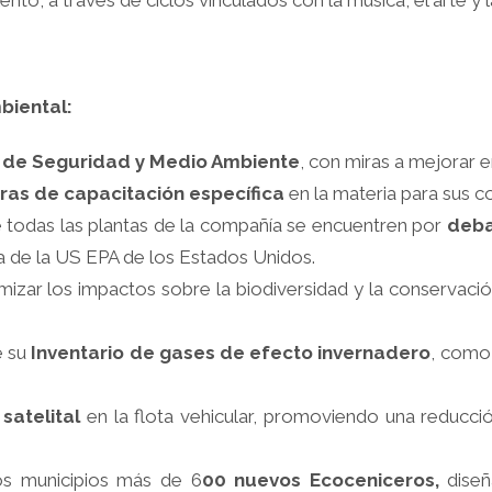
to, a través de ciclos vinculados con la música, el arte y l
biental:
 de Seguridad y Medio Ambiente
, con miras a mejorar e
ras de capacitación específica
en la materia para sus c
 todas las plantas de la compañía se encuentren por
deba
va de la US EPA de los Estados Unidos.
izar los impactos sobre la biodiversidad y la conservación
e su
Inventario de gases de efecto invernadero
, como 
satelital
en la flota vehicular, promoviendo una reducció
tos municipios más de 6
00 nuevos Ecoceniceros,
diseñ