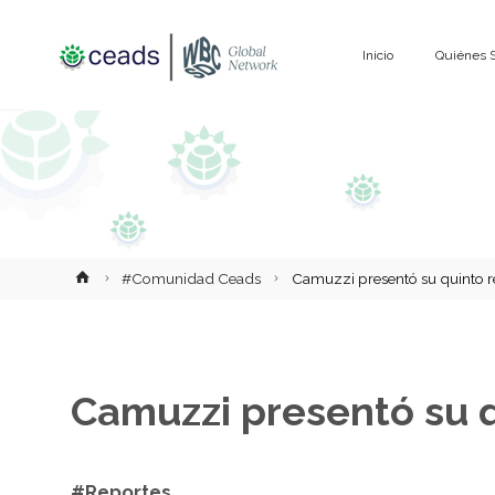
Saltar
Inicio
Quiénes 
al
contenido
Inicio
#Comunidad Ceads
Camuzzi presentó su quinto r
Camuzzi presentó su q
#Reportes