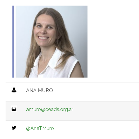
ANA MURO
amuro@ceads.org.ar
@AnaTMuro